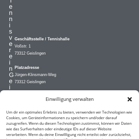
T
e
n
n
i
s
v
Geschäftsstelle / Tennishalle
e
Voßstr. 1
r
73312 Geislingen
e
i
n
Platzadresse
G
Jürgen-Klinsmann-Weg
e
73312 Geislingen
i
s
Geschäftsstelle
Einwilligung verwalten
l
Mobil: 0173 8467434
i
kontakt@tv-geislingen.de
n
Um dir ein optimales Erlebnis zu bieten, verwenden wir Technologien wie
g
Cookies, um Geräteinformationen zu speichern und/oder darauf
zuzugreifen. Wenn du diesen Technologien zustimmst, können wir Daten
e
wie das Surfverhalten oder eindeutige IDs auf dieser Website
n
verarbeiten. Wenn du deine Einwillligung nicht erteilst oder zurückziehst,
e