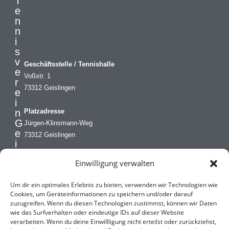
T
e
n
n
i
s
v
Geschäftsstelle / Tennishalle
e
Voßstr. 1
r
73312 Geislingen
e
i
n
Platzadresse
G
Jürgen-Klinsmann-Weg
e
73312 Geislingen
i
s
Geschäftsstelle
Einwilligung verwalten
l
Mobil: 0173 8467434
i
kontakt@tv-geislingen.de
n
Um dir ein optimales Erlebnis zu bieten, verwenden wir Technologien wie
g
Cookies, um Geräteinformationen zu speichern und/oder darauf
zuzugreifen. Wenn du diesen Technologien zustimmst, können wir Daten
e
wie das Surfverhalten oder eindeutige IDs auf dieser Website
n
verarbeiten. Wenn du deine Einwillligung nicht erteilst oder zurückziehst,
e