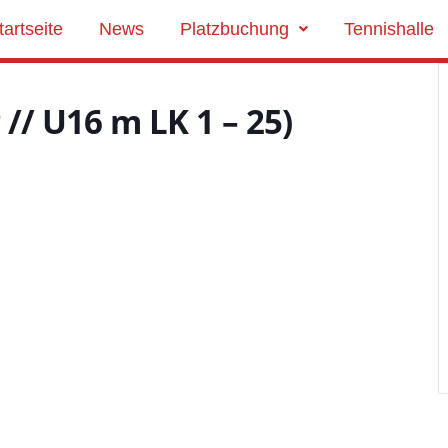
tartseite
News
Platzbuchung
Tennishalle
 // U16 m LK 1 – 25)