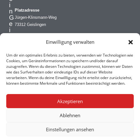
i
n
Platzadresse
G
Jürgen-Klinsmann-Weg
e
73312 Geislingen
i
s
Geschäftsstelle
Einwilligung verwalten
l
Mobil: 0173 8467434
i
kontakt@tv-geislingen.de
n
Um dir ein optimales Erlebnis zu bieten, verwenden wir Technologien wie
g
Cookies, um Geräteinformationen zu speichern und/oder darauf
zuzugreifen. Wenn du diesen Technologien zustimmst, können wir Daten
e
wie das Surfverhalten oder eindeutige IDs auf dieser Website
n
verarbeiten. Wenn du deine Einwillligung nicht erteilst oder zurückziehst,
e
können bestimmte Merkmale und Funktionen beeinträchtigt werden.
.
V
.
Akzeptieren
Ablehnen
Einstellungen ansehen
Copyright © 2026 TV
Impressum
|
Datenschutzerklärung
|