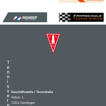
T
e
n
n
i
s
v
Geschäftsstelle / Tennishalle
e
Voßstr. 1
r
73312 Geislingen
e