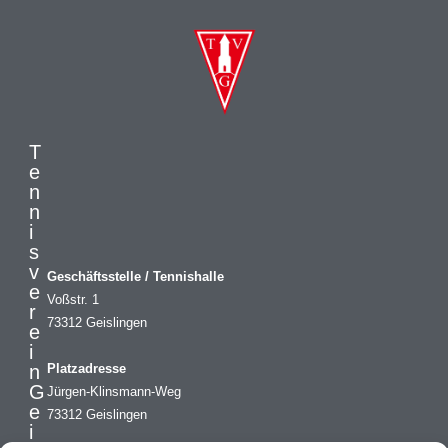
T
e
n
n
i
s
v
Geschäftsstelle / Tennishalle
e
Voßstr. 1
r
73312 Geislingen
e
i
n
Platzadresse
G
Jürgen-Klinsmann-Weg
e
73312 Geislingen
i